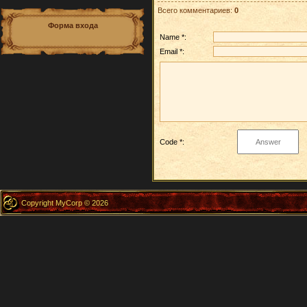
Всего комментариев
:
0
Форма входа
Name *:
Email *:
Code *:
Copyright MyCorp © 2026