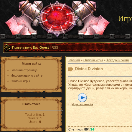
Игр
Приветствую Вас
Guest
|
RSS
Главная
»
Онлайн игры
»
Аркады и экшн
Меню сайта
Divine Division
Главная страница
Информация о сайте
Онлайн игры
Divine Division чудесная, увлекательная и
Управляя Жемчужными воротами с пом
сортируйте души, разделяя их на хорошие
Статистика
Играть онлайн
Total online:
1
Guests:
1
Users:
0
Счетчики
:
894
/
14