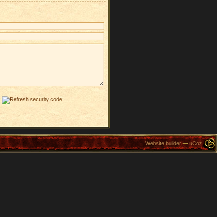
Website builder
—
uCoz