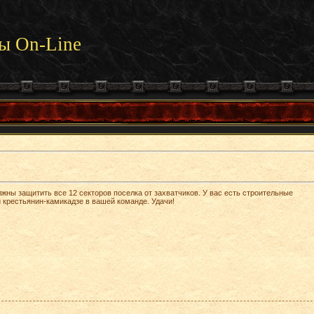
ы On-Line
жны защитить все 12 секторов поселка от захватчиков. У вас есть строительные
крестьянин-камикадзе в вашей команде. Удачи!