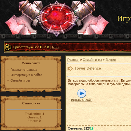
Игр
Приветствую Вас
Guest
|
RSS
Главная
»
Онлайн игры
»
Другие
Меню сайта
Tower Defence
Главная страница
Информация о сайте
Онлайн игры
Вы командир оборонительных сил. Вы дол
материалы, 3 типа башен и сумасшедший 
Играть онлайн
Статистика
Total online:
1
Guests:
1
Users:
0
Счетчики
:
512
/
12