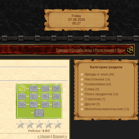
Friday
07.08.2026
05:27
Главная
|
Онлайн игры
|
Регистрация
|
Вход
Категории раздела
Аркады и экшн
[86]
Настольные
[14]
Головоломки
[64]
Слова
[5]
Поиск предметов
[23]
Стратегии
[7]
Другие
[5]
Многопользовательские
[13]
Рейтинг
:
0.0
/
0
« Назад
|
Вперед »