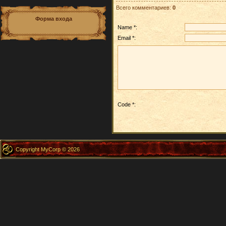
Всего комментариев
:
0
Форма входа
Name *:
Email *:
Code *:
Copyright MyCorp © 2026